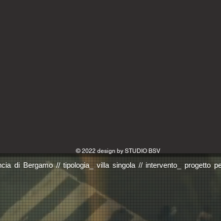
© 2022 design by STUDIO BSV
cia di Bergamo // tipologia_ villa singola // intervento_ progetto p