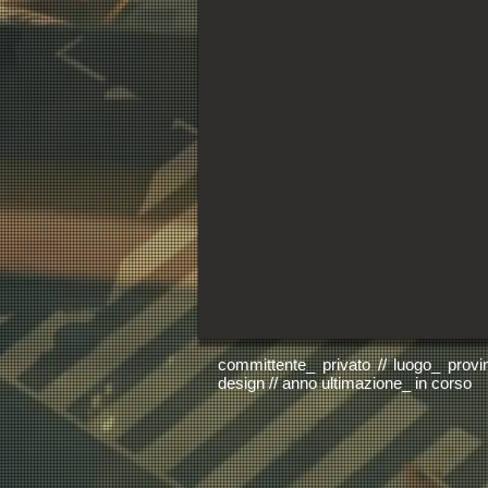
committente_ privato // luogo_ provin
design // anno ultimazione_ in corso